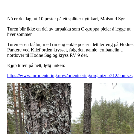
Nå er det lagt ut 10 poster på ett splitter nytt kart, Moisund Sør.
Turen blir ikke en del av turpakka som O-gruppa pleier å legge ut
hver sommer.
Turen er en blåtur, med rimelig enkle poster i lett terreng på Hodne.
Parkere ved Kilefjorden krysset, følg den gamle jernbanelinja
nordover til Hodne Sag og kryss RV 9 der.
Kjøp turen på nett, følg linken:
https://www.turorientering.no/v/orienteering/organizer/212/courses