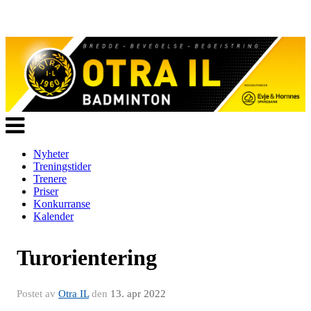
Veksle
navigasjon
Nyheter
Treningstider
Trenere
Priser
Konkurranse
Kalender
Turorientering
Postet av
Otra IL
den
13. apr 2022