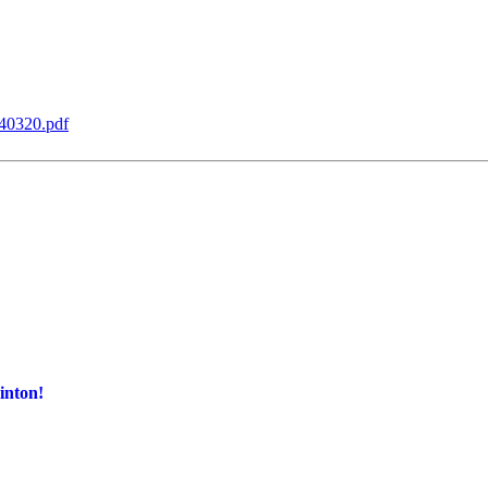
040320.pdf
inton!