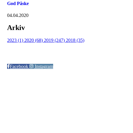
God Påske
04.04.2020
Arkiv
2023 (1)
2020 (68)
2019 (247)
2018 (35)
Følg oss på:
Facebook
Instagram
© Otra IL