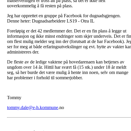
matserveringen er tross alt på plass, så det er ikke helt
uoverkommelig å få resten på plass.
Jeg har opprettet en gruppe på Facebook for dugnadsgjengen.
Denne heter: Dugnadsarbeidere LS19 - Otra IL
Foreløpig er det 42 medlemmer der. Det er en fin plass å legge ut
informasjon og ikke minst endringer som skjer underveis. Det er fin
om flest mulig melder seg inn der (forutsatt at de har Facebook). Je
ser for meg at både erfaringsutvekslinger og evt. bytte av vakter ka
administreres der.
De fleste av de ledige vaktene på hovedarenaen kan betjenes av
ungdom over 14 år. Hittil har svært få (15 stk.) under 18 år meldt
seg, så her burde det være mulig å hente inn noen, selv om mange
har problemer i forhold til sommerjobber.
Tommy
tommy.dale@e-h.kommune
.no