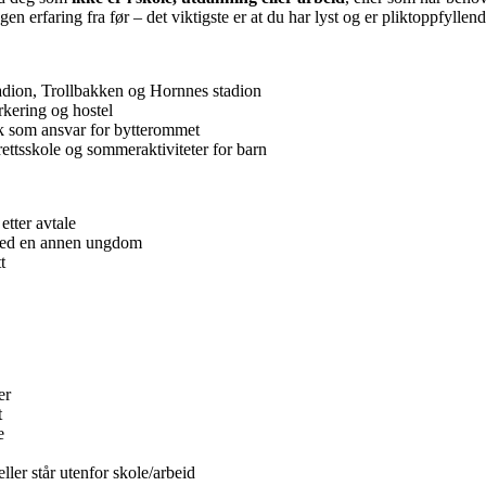
gen erfaring fra før – det viktigste er at du har lyst og er pliktoppfyllen
adion, Trollbakken og Hornnes stadion
kering og hostel
ik som ansvar for bytterommet
rettsskole og sommeraktiviteter for barn
etter avtale
med en annen ungdom
t
er
t
e
ller står utenfor skole/arbeid