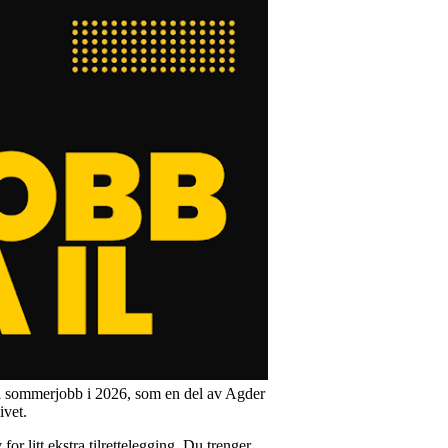
il sommerjobb i 2026, som en del av Agder
ivet.
for litt ekstra tilrettelegging. Du trenger