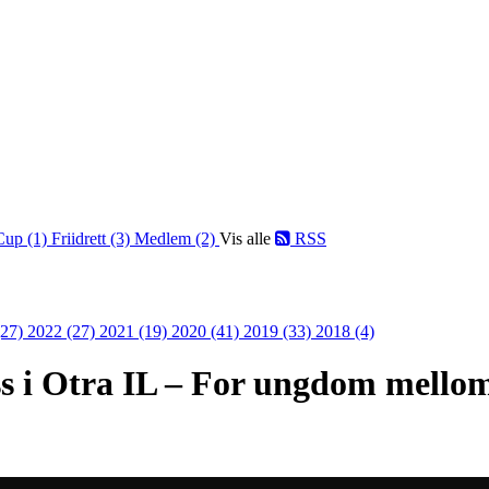
Cup (1)
Friidrett (3)
Medlem (2)
Vis alle
RSS
(27)
2022 (27)
2021 (19)
2020 (41)
2019 (33)
2018 (4)
s i Otra IL – For ungdom mello