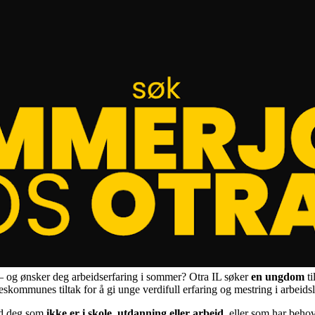
 – og ønsker deg arbeidserfaring i sommer? Otra IL søker
en ungdom
t
eskommunes tiltak for å gi unge verdifull erfaring og mestring i arbeidsl
ed deg som
ikke er i skole, utdanning eller arbeid
, eller som har behov 