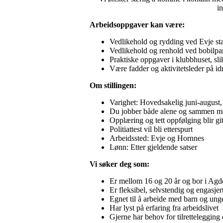
in
Arbeidsoppgaver kan være:
Vedlikehold og rydding ved Evje st
Vedlikehold og renhold ved bobilpar
Praktiske oppgaver i klubbhuset, sl
Være fadder og aktivitetsleder på id
Om stillingen:
Varighet: Hovedsakelig juni-august, 
Du jobber både alene og sammen 
Opplæring og tett oppfølging blir git
Politiattest vil bli etterspurt
Arbeidssted: Evje og Hornnes
Lønn: Etter gjeldende satser
Vi søker deg som:
Er mellom 16 og 20 år og bor i Agd
Er fleksibel, selvstendig og engasjer
Egnet til å arbeide med barn og ung
Har lyst på erfaring fra arbeidslivet
Gjerne har behov for tilrettelegging e