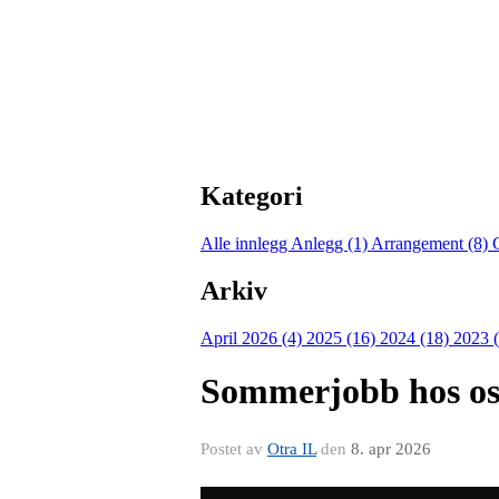
Kategori
Alle innlegg
Anlegg (1)
Arrangement (8)
Arkiv
April 2026 (4)
2025 (16)
2024 (18)
2023 
Sommerjobb hos os
Postet av
Otra IL
den
8. apr 2026