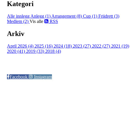
Kategori
Alle innlegg
Anlegg (1)
Arrangement (8)
Cup (1)
Friidrett (3)
Medlem (2)
Vis alle
RSS
Arkiv
April 2026 (4)
2025 (16)
2024 (18)
2023 (27)
2022 (27)
2021 (19)
2020 (41)
2019 (33)
2018 (4)
Følg oss på:
Facebook
Instagram
© Otra IL